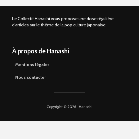
Le Collectif Hanashi vous propose une dose régulière
d'articles sur le thème de la pop culture japonaise.
À propos de Hanashi
Shelter of Love –
Kaze to ki
Comment vivre
(SANCTUS
sans amour
Retour sur
Mentions légales
parental ?
avant la s
manga en 
Nous contacter
Que vaut Omori en
manga ?
La magie d
Yamakaw
Copyright © 2026 · Hanashi
Suicide Boy, le
webtoon
My Secon
controversé aux
Hayami-k
qualités réelles
nouvelle
signée Sa