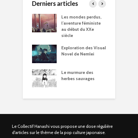
Derniers articles
r of Love –
Les mondes perdus,
S
nt vivre sans
l’aventure féministe
d
parental ?
au début du XXe
t
siècle
aut Omori en
L
 ?
Exploration des Visual
s
Novel de Nemlei
P
e Boy, le
A
on controversé
Le murmure des
T
alités réelles
herbes sauvages
p
p
Le Collectif Hanashi vous propose une dose régulière
d'articles sur le thème de la pop culture japonaise.