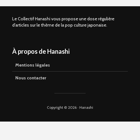
Le Collectif Hanashi vous propose une dose régulière
d'articles sur le thème de la pop culture japonaise.
À propos de Hanashi
Shelter of Love –
Kaze to ki
Comment vivre
(SANCTUS
sans amour
Retour sur
Mentions légales
parental ?
avant la s
manga en 
Nous contacter
Que vaut Omori en
manga ?
La magie d
Yamakaw
Copyright © 2026 · Hanashi
Suicide Boy, le
webtoon
My Secon
controversé aux
Hayami-k
qualités réelles
nouvelle
signée Sa