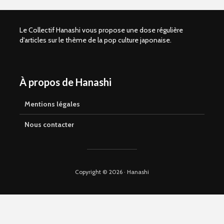
Le Collectif Hanashi vous propose une dose régulière
d'articles sur le thème de la pop culture japonaise.
À propos de Hanashi
Shelter of Love –
Kaze to ki
Comment vivre
(SANCTUS
sans amour
Retour sur
Mentions légales
parental ?
avant la s
manga en 
Nous contacter
Que vaut Omori en
manga ?
La magie d
Yamakaw
Copyright © 2026 · Hanashi
Suicide Boy, le
webtoon
My Secon
controversé aux
Hayami-k
qualités réelles
nouvelle
signée Sa