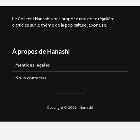
Le Collectif Hanashi vous propose une dose régulière
d'articles sur le thème de la pop culture japonaise.
À propos de Hanashi
Shelter of Love –
Kaze to ki
Comment vivre
(SANCTUS
sans amour
Retour sur
Mentions légales
parental ?
avant la s
manga en 
Nous contacter
Que vaut Omori en
manga ?
La magie d
Yamakaw
Copyright © 2026 · Hanashi
Suicide Boy, le
webtoon
My Secon
controversé aux
Hayami-k
qualités réelles
nouvelle
signée Sa