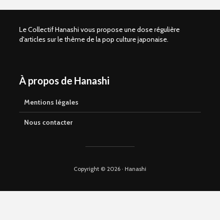
Le Collectif Hanashi vous propose une dose régulière
d'articles sur le thème de la pop culture japonaise.
À propos de Hanashi
Shelter of Love –
Kaze to ki
Comment vivre
(SANCTUS
sans amour
Retour sur
Mentions légales
parental ?
avant la s
manga en 
Nous contacter
Que vaut Omori en
manga ?
La magie d
Yamakaw
Copyright © 2026 · Hanashi
Suicide Boy, le
webtoon
My Secon
controversé aux
Hayami-k
qualités réelles
nouvelle
signée Sa