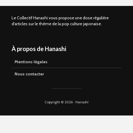
Le Collectif Hanashi vous propose une dose régulière
d'articles sur le thème de la pop culture japonaise.
À propos de Hanashi
Shelter of Love –
Kaze to ki
Comment vivre
(SANCTUS
sans amour
Retour sur
Mentions légales
parental ?
avant la s
manga en 
Nous contacter
Que vaut Omori en
manga ?
La magie d
Yamakaw
Copyright © 2026 · Hanashi
Suicide Boy, le
webtoon
My Secon
controversé aux
Hayami-k
qualités réelles
nouvelle
signée Sa