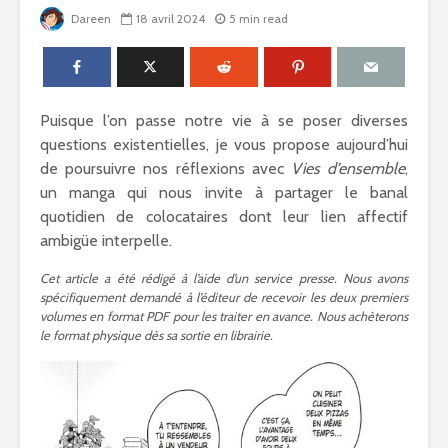
Dareen
18 avril 2024
5 min read
Puisque l’on passe notre vie à se poser diverses
questions existentielles, je vous propose aujourd’hui
Shelter of Love –
Kaze to ki
de poursuivre nos réflexions avec
Vies d’ensemble
,
Comment vivre
(SANCTUS
un manga qui nous invite à partager le banal
sans amour
Retour sur
quotidien de colocataires dont leur lien affectif
parental ?
avant la s
ambigüe interpelle.
manga en 
Que vaut Omori en
Cet article a été rédigé à l’aide d’un service presse. Nous avons
manga ?
La magie d
spécifiquement demandé à l’éditeur de recevoir les deux premiers
Yamakaw
volumes en format PDF pour les traiter en avance. Nous achèterons
le format physique dès sa sortie en librairie.
Suicide Boy, le
webtoon
My Secon
controversé aux
Hayami-k
qualités réelles
nouvelle
signée Sa