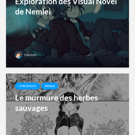
Exploration des Visual Novel
de Nemlei
Dareen
CHRONIQUE
MANGA
Le murmure des herbes
sauvages