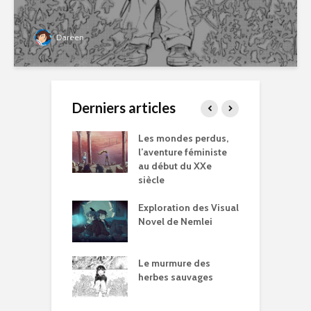
Dareen
Derniers articles
r of Love –
Les mondes perdus,
S
nt vivre sans
l’aventure féministe
d
parental ?
au début du XXe
t
siècle
aut Omori en
L
 ?
Exploration des Visual
s
Novel de Nemlei
P
e Boy, le
A
on controversé
Le murmure des
T
alités réelles
herbes sauvages
p
p